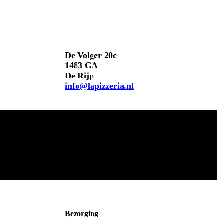
Bestel online of bel
De Volger 20c
1483 GA
De Rijp
info@lapizzeria.nl
Bezorging