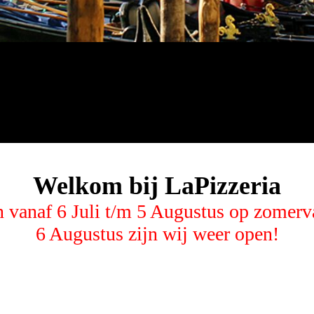
Welkom bij LaPizzeria
n vanaf 6 Juli t/m 5 Augustus op zomerv
6 Augustus zijn wij weer open!